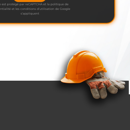
e est protégé par reCAPTCHA et la politique de
ntialité et les conditions d’utilisation de Google
s’appliquent