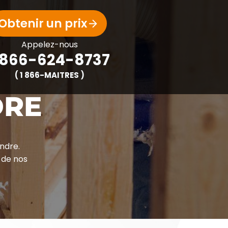
Obtenir un prix
Appelez-nous
 866-624-8737
( 1 866-MAITRES )
DRE
ndre.
 de nos