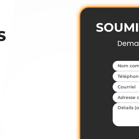
SOUMI
S
Deman