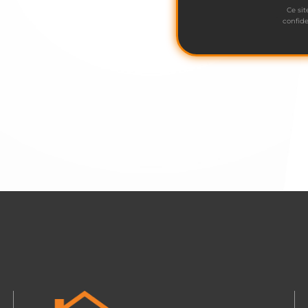
Ce sit
confide